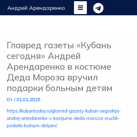
Перейти
Андрей Арендаренко
к
содержимому
Главред газеты «Кубань
сегодня» Андрей
Арендаренко в костюме
Деда Мороза вручил
подарки больным детям
От
/
01.01.2025
https://kubantoday.ru/glavred-gazety-kuban-segodnja-
andrej-arendarenko-v-kostjume-deda-moroza-vruchil-
podarki-bolnym-detjam/