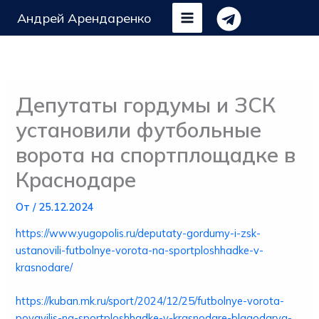
Перейти
Андрей Арендаренко
к
содержимому
Депутаты гордумы и ЗСК
установили футбольные
ворота на спортплощадке в
Краснодаре
От
/
25.12.2024
https://www.yugopolis.ru/deputaty-gordumy-i-zsk-
ustanovili-futbolnye-vorota-na-sportploshhadke-v-
krasnodare/
https://kuban.mk.ru/sport/2024/12/25/futbolnye-vorota-
poyavilis-na-sportploshhadke-v-krasnodare-blagodarya-