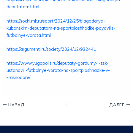
deputatam.html
https://sochi.mk.ru/sport/2024/12/25/blagodarya-
kubanskim-deputatam-na-sportploshhadke-poyavilis-
futbolnye-vorota.html
https://argumenti.ru/society/2024/12/932441
https://www.yugopolis.ru/deputaty-gordumy-i-zsk-
ustanovili-futbolnye-vorota-na-sportploshhadke-v-
krasnodare/
НАЗАД
ДАЛЕЕ