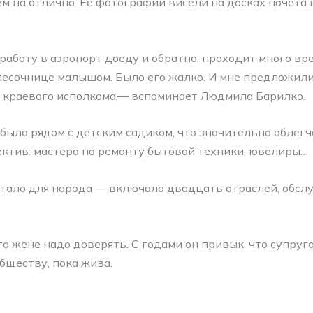
м на отлично. Ее фотографии висели на досках почета в 
 работу в аэропорт доеду и обратно, проходит много в
песочнице малышом. Было его жалко. И мне предложили
 краевого исполкома,— вспоминает Людмила Барилко.
была рядом с детским садиком, что значительно облегч
ктив: мастера по ремонту бытовой техники, ювелиры…
тало для народа — включало двадцать отраслей, обсл
о жене надо доверять. С годами он привык, что супруга
бществу, пока жива.