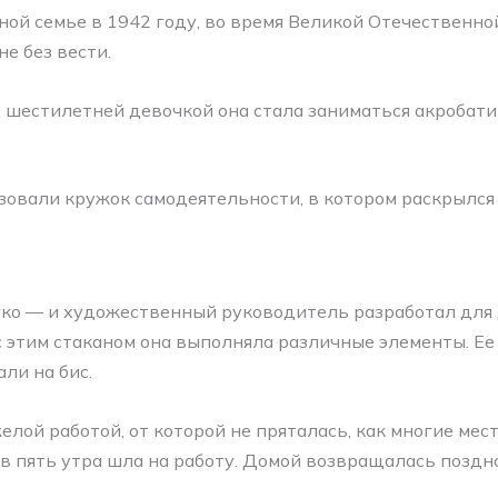
й семье в 1942 году, во время Великой Отечественной
е без вести.
е шестилетней девочкой она стала заниматься акробати
зовали кружок самодеятельности, в котором раскрылся 
ко — и художественный руководитель разработал для 
с этим стаканом она выполняла различные элементы. Ее
ли на бис.
елой работой, от которой не пряталась, как многие ме
 в пять утра шла на работу. Домой возвращалась поздно