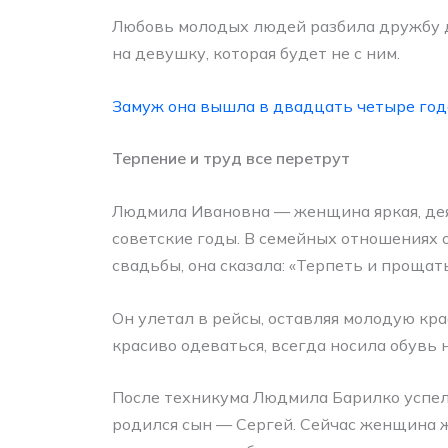
Любовь молодых людей разбила дружбу др
на девушку, которая будет не с ним.
Замуж она вышла в двадцать четыре года
Терпение и труд все перетрут
Людмила Ивановна — женщина яркая, дея
советские годы. В семейных отношениях о
свадьбы, она сказала: «Терпеть и прощат
Он улетал в рейсы, оставляя молодую кр
красиво одеваться, всегда носила обувь 
После техникума Людмила Барилко успела
родился сын — Сергей. Сейчас женщина жа