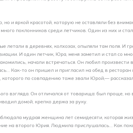
, но и яркой красотой, которую не оставляли без вним
ного поклонников среди летчиков. Один из них и стал
ые летали в деревнях, колхозах, опыляли там поля. И г
виации. И один летчик, Юра, меня заметил и стал со мн
акомились, начали встречаться. Он любил произвести в
ась… Как-то он пришел и пригласил на обед в ресторан
, которого по совпадению тоже звали Юрой,— рассказа
ого взгляда. Он отличался от товарища: был проще, но
водил домой, крепко держа за руку.
блюдала мудрая женщина лет семидесяти, которая жиз
ние на второго Юрия. Людмила прислушалась… Как пок