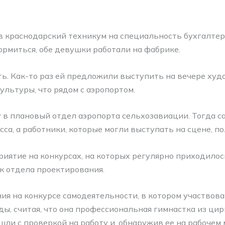
 краснодарский техникум на специальность бухгалтер
кормиться, обе девушки работали на фабрике.
ь. Как-то раз ей предложили выступить на вечере худ
льтуры, что рядом с аэропортом.
 в плановый отдел аэропорта сельхозавиации. Тогда 
са, а работники, которые могли выступать на сцене, п
иятие на конкурсах, на которых регулярно приходилось
к отдела проектирования.
ния на конкурсе самодеятельности, в котором участвов
ды, считая, что она профессиональная гимнастка из ци
ли с проверкой на работу и, обнаружив ее на рабочем 