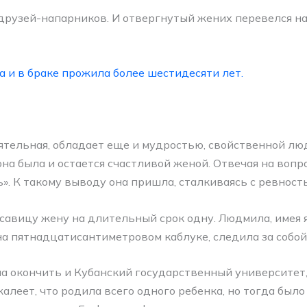
узей-напарников. И отвергнутый жених перевелся на 
 и в браке прожила более шестидесяти лет.
тельная, обладает еще и мудростью, свойственной люд
на была и остается счастливой женой. Отвечая на вопр
ь». К такому выводу она пришла, сталкиваясь с ревност
асавицу жену на длительный срок одну. Людмила, имея
на пятнадцатисантиметровом каблуке, следила за собой
 окончить и Кубанский государственный университет,
леет, что родила всего одного ребенка, но тогда было