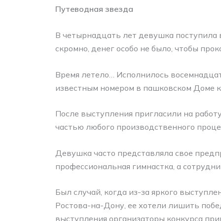
Путеводная звезда
В четырнадцать лет девушка поступила в
скромно, денег особо не было, чтобы про
Время летело… Исполнилось восемнадцат
известным номером в пашковском Доме ку
После выступления пригласили на работу
частью любого производственного процес
Девушка часто представляла свое предпр
профессиональная гимнастка, а сотрудни
Был случай, когда из-за яркого выступле
Ростова-на-Дону, ее хотели лишить побе
выступления организаторы конкурса приш