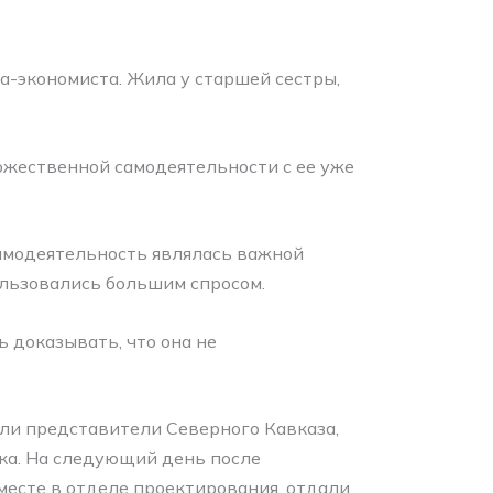
а-экономиста. Жила у старшей сестры,
ожественной самодеятельности с ее уже
самодеятельность являлась важной
ользовались большим спросом.
 доказывать, что она не
али представители Северного Кавказа,
рка. На следующий день после
месте в отделе проектирования, отдали