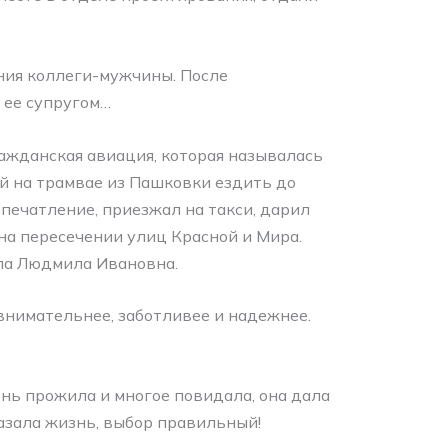
ания коллеги-мужчины. После
 ее супругом…
ражданская авиация, которая называлась
ой на трамвае из Пашковки ездить до
печатление, приезжал на такси, дарил
 на пересечении улиц Красной и Мира.
ла Людмила Ивановна.
 внимательнее, заботливее и надежнее.
нь прожила и многое повидала, она дала
азала жизнь, выбор правильный!