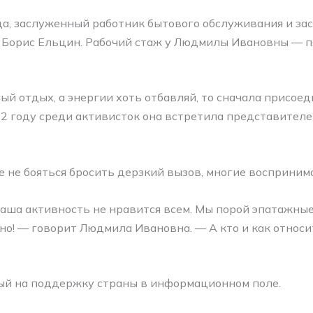
а, заслуженный работник бытового обслуживания и за
 Борис Ельцин. Рабочий стаж у Людмилы Ивановны — пя
 отдых, а энергии хоть отбавляй, то сначала присоед
12 году среди активисток она встретила представителе
 не бояться бросить дерзкий вызов, многие восприним
 наша активность не нравится всем. Мы порой эпатажны
но! — говорит Людмила Ивановна. — А кто и как относи
ный на поддержку страны в информационном поле.