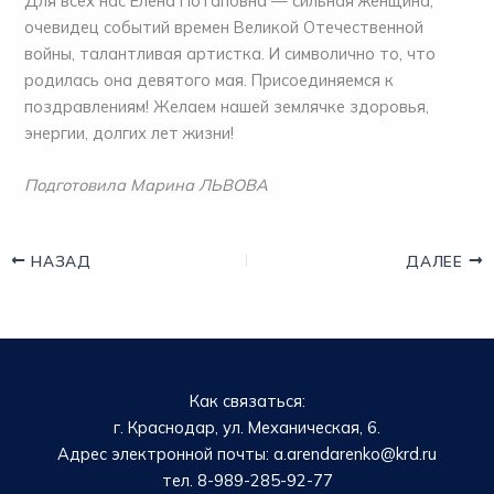
Для всех нас Елена Потаповна — сильная женщина,
очевидец событий времен Великой Отечественной
войны, талантливая артистка. И символично то, что
родилась она девятого мая. Присоединяемся к
поздравлениям! Желаем нашей землячке здоровья,
энергии, долгих лет жизни!
Подготовила Марина ЛЬВОВА
НАЗАД
ДАЛЕЕ
Как связаться:
г. Краснодар, ул. Механическая, 6.
Адрес электронной почты: a.arendarenko@krd.ru
тел. 8-989-285-92-77