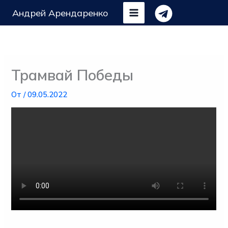
Перейти
Андрей Арендаренко
к
содержимому
Трамвай Победы
От
/
09.05.2022