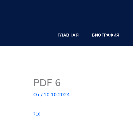
Перейти
к
содержимому
ГЛАВНАЯ
БИОГРАФИЯ
PDF 6
От
/
10.10.2024
710