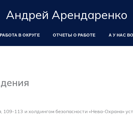
Андрей Арендаренко
РАБОТА В ОКРУГЕ
ОТЧЕТЫ О РАБОТЕ
А У НАС В
дения
я, 109-113 и холдингом безопасности «Нева-Охрана» у