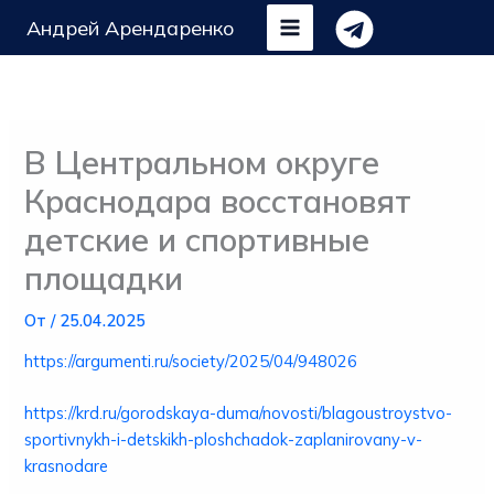
Перейти
Андрей Арендаренко
к
содержимому
В Центральном округе
Краснодара восстановят
детские и спортивные
площадки
От
/
25.04.2025
https://argumenti.ru/society/2025/04/948026
https://krd.ru/gorodskaya-duma/novosti/blagoustroystvo-
sportivnykh-i-detskikh-ploshchadok-zaplanirovany-v-
krasnodare