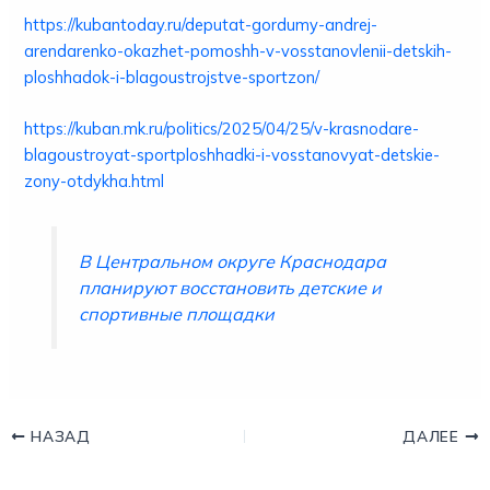
https://kubantoday.ru/deputat-gordumy-andrej-
arendarenko-okazhet-pomoshh-v-vosstanovlenii-detskih-
ploshhadok-i-blagoustrojstve-sportzon/
https://kuban.mk.ru/politics/2025/04/25/v-krasnodare-
blagoustroyat-sportploshhadki-i-vosstanovyat-detskie-
zony-otdykha.html
В Центральном округе Краснодара
планируют восстановить детские и
спортивные площадки
НАЗАД
ДАЛЕЕ