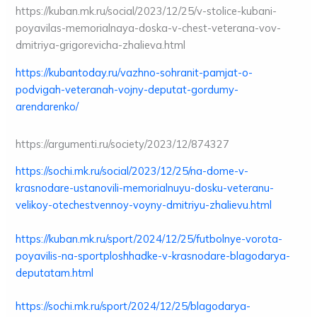
https://kuban.mk.ru/social/2023/12/25/v-stolice-kubani-
poyavilas-memorialnaya-doska-v-chest-veterana-vov-
dmitriya-grigorevicha-zhalieva.html
https://kubantoday.ru/vazhno-sohranit-pamjat-o-
podvigah-veteranah-vojny-deputat-gordumy-
arendarenko/
https://argumenti.ru/society/2023/12/874327
https://sochi.mk.ru/social/2023/12/25/na-dome-v-
krasnodare-ustanovili-memorialnuyu-dosku-veteranu-
velikoy-otechestvennoy-voyny-dmitriyu-zhalievu.html
https://kuban.mk.ru/sport/2024/12/25/futbolnye-vorota-
poyavilis-na-sportploshhadke-v-krasnodare-blagodarya-
deputatam.html
https://sochi.mk.ru/sport/2024/12/25/blagodarya-