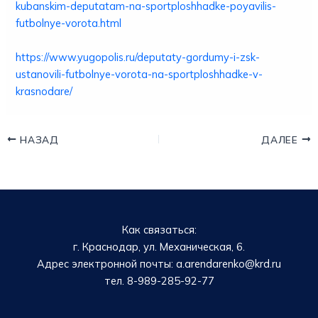
kubanskim-deputatam-na-sportploshhadke-poyavilis-
futbolnye-vorota.html
https://www.yugopolis.ru/deputaty-gordumy-i-zsk-
ustanovili-futbolnye-vorota-na-sportploshhadke-v-
krasnodare/
НАЗАД
ДАЛЕЕ
Как связаться:
г. Краснодар, ул. Механическая, 6.
Адрес электронной почты: a.arendarenko@krd.ru
тел. 8-989-285-92-77