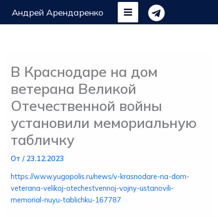
Перейти
Андрей Арендаренко
к
содержимому
​В Краснодаре на дом
ветерана Великой
Отечественной войны
установили мемориальную
табличку
От
/
23.12.2023
https://www.yugopolis.ru/news/v-krasnodare-na-dom-
veterana-velikoj-otechestvennoj-vojny-ustanovili-
memorial-nuyu-tablichku-167787